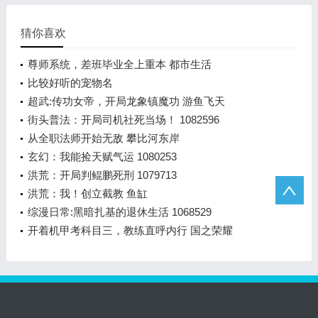
猜你喜欢
尊师系统，差班毕业全上重本 都市生活
比较好听的宠物名
超武:传功女帝，开局龙象镇魔功 游鱼飞天
街头普法：开局司机社死当场！ 1082596
从全职法师开始无敌 攀比河东岸
玄幻：我能捡天赋气运 1080253
洪荒：开局判鲲鹏死刑 1079713
洪荒：我！创立截教 鱼缸
综漫日常:黑暗扎基的退休生活 1068529
开着机甲考科目三，教练直呼内行 国之荣耀