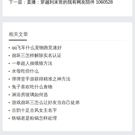
下一篇：
直播：穿越到末世的我有网友陪伴 1060528
相关文章
qq飞车什么宠物跑竞速好
崩坏三怎样解除实名认证
一拳超人抽饿狼方法
水母吃些什么
弹弹堂手游获得精准之神方法
兔子喜欢吃什么食物
淋浴房玻璃如何选
游戏崩坏三怎么让好友当自己徒弟
古韵十足古风女主名字
铁锅老是粘锅怎样处理